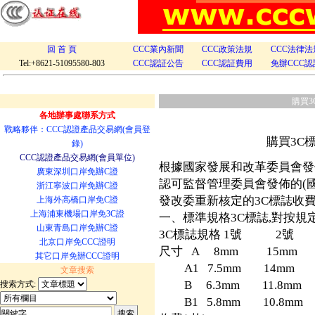
回 首 頁
CCC業內新聞
CCC政策法規
CCC法律法
Tel:+8621-51095580-803
CCC認証公告
CCC認証費用
免辦CCC認
購買
各地辦事處聯系方式
戰略夥伴：CCC認證產品交易網(會員登
購買3C
錄)
CCC認證產品交易網(會員單位)
根據國家發展和改革委員會發佈的
廣東深圳口岸免辦C證
認可監督管理委員會發佈的(國認
浙江寧波口岸免辦C證
發改委重新核定的3C標誌收費標
上海外高橋口岸免C證
上海浦東機場口岸免3C證
一、標準規格3C標誌,對按規定
山東青島口岸免辦C證
3C標誌規格 1號 2
北京口岸免CCC證明
尺寸 A 8mm 15mm 
其它口岸免辦CCC證明
A1 7.5mm 14mm 
文章搜索
B 6.3mm 11.8mm 23
搜索方式:
B1 5.8mm 10.8mm 2