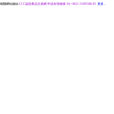
相關網站鏈結:
CCC認證產品交易網
申請友情鏈接.Tel:+8621-51095580-85
更多...