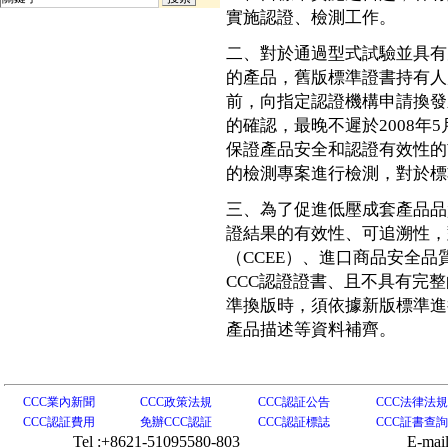
實施認證、檢測工作。
二、對於通過型式試驗並具有
的產品，舊版標準證書持有人
前，向指定認證機構申請換發
的確認，最晚不遲於2008年
保證產品安全和認證有效性的
的檢測專案進行檢測，對於標
三、為了促進低壓成套產品品
證結果的有效性、可追溯性，
（CCEE）、進口商品安全品
CCC認證證書、且不具有完
準換版時，須依據新版標準進
產品描述等資料補齊。
CCC業內新聞
CCC政策法規
CCC認証公告
CCC法律法規
CCC認証費用
免辦CCC認証
CCC認証標誌
CCC証書查詢
Tel :+8621-51095580-803
E-mail