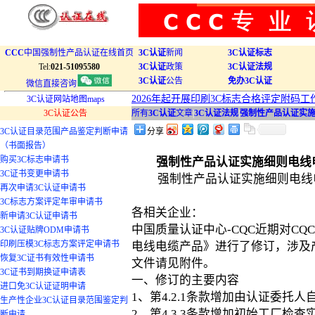
CCC
中国强制性产品认证在线首页
3C认证
新闻
3C认证标志
Tel:
021-51095580
3C认证
政策
3C认证法规
3C认证
公告
免办3C认证
微信直接咨询
2026年起开展印刷3C标志合格评定附码工
3C认证网站地图maps
3C认证公告
所有
3C认证
文章
|
3C认证法规
|
强制性产品认证实施细
3C认证目录范围产品鉴定判断申请
分享
（书面报告）
购买3C标志申请书
强制性产品认证实施细则电线电缆产
3C证书变更申请书
强制性产品认证实施细则电线电缆产
再次申请3C认证申请书
3C标志方案评定年审申请书
各相关企业：
新申请3C认证申请书
中国质量认证中心-CQC近期对CQC-
3C认证贴牌ODM申请书
印刷压模3C标志方案评定申请书
电线电缆产品》进行了修订，涉及产品
恢复3C证书有效性申请书
文件请见附件。
3C证书到期换证申请表
一、修订的主要内容
进口免3C认证证明申请
1、第4.2.1条款增加由认证委托
生产性企业3C认证目录范围鉴定判
2、第4.3.3条款增加初始工厂检
断申请