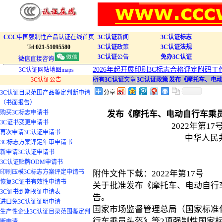
CCC
中国强制性产品认证在线首页
3C认证
新闻
3C认证标志
Tel:
021-51095580
3C认证
政策
3C认证法规
3C认证
公告
免办3C认证
微信直接咨询
2026年起开展印刷3C标志合格评定附码工
3C认证网站地图maps
3C认证公告
所有
3C认证
文章
|
3C认证政策
|
发布《摩托车、电动
3C认证目录范围产品鉴定判断申请
分享
（书面报告）
购买3C标志申请书
发布《摩托车、电动自行车乘
3C证书变更申请书
2022年第1
再次申请3C认证申请书
中华人民
3C标志方案评定年审申请书
新申请3C认证申请书
3C认证贴牌ODM申请书
印刷压模3C标志方案评定申请书
附件文件下载：2022年第17号
恢复3C证书有效性申请书
关于批准发布《摩托车、电动自行
3C证书到期换证申请表
告。
进口免3C认证证明申请
国家市场监督管理总局（国家标准
生产性企业3C认证目录范围鉴定判
行车乘员头盔》等2项强制性国家
断申请