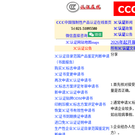
CCC
中国强制性产品认证在线首页
3C认证
新闻
Tel:
021-51095580
3C认证
政策
3C认证
公告
微信直接咨询
2026年起
3C认证网站地图maps
3C认证公告
所有
3C认证
文
分享
3C认证目录范围产品鉴定判断申请
（书面报告）
购买3C标志申请书
3C证书变更申请书
再次申请3C认证申请书
1.首先核对接
3C标志方案评定年审申请书
量是否正确。
新申请3C认证申请书
3C认证贴牌ODM申请书
2.通常申请3
印刷压模3C标志方案评定申请书
申请企业较多，
恢复3C证书有效性申请书
如出现病事假
3C证书到期换证申请表
进口免3C认证证明申请
3.企业经办人
生产性企业3C认证目录范围鉴定判
方）。
断申请