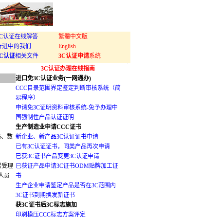
3C认证在线解答
繁體中文版
奋进中的我们
English
3C认证
相关文件
3C认证申请
系统
3C认证办理在线指南
进口免3C认证业务(一网通办)
CCC目录范围界定鉴定判断审核系统（简
易程序）
申请免3C证明资料审核系统-免予办理中
国强制性产品认证证明
生产制造业申请CCC证书
格、数
新企业、新产品3C认证证书申请
已有3C认证证书，同类产品再次申请
已获3C证书产品变更3C认证申请
常受理
已获证产品申请3C证书ODM贴牌加工证
人员
书
生产企业申请鉴定产品是否在3C范围内
3C证书到期换发新证书
获3C证书后3C标志施加
印刷模压CCC标志方案评定