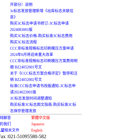
开部分）说明
3c标志发放管理新增《出库标志关联信
息》
购买3C标志申请书修订-3C标志申请
2024083001版
购买3C标志价格-购买标准3C标志费用
购买3C标志流程
CCC非标准规格标志印刷模压方案申请
2024年6月将迎来重大改革
CCC非标准规格标志印刷模压方案费用明
细 BZ24052001号文
关于《CCC标志方案合格评定》暂停和注
销 BZ24052002号文
标准CCC标志申请书改版通知-3C标志申
请2024022001版
3C标志发放时间调整通知
购买标准3C标志图文指南-购买标准3C标
志保存管理发放
在线解答
繁體中文版
的我们
Japanese
认证
相关文件
English
Fax :021-51095580-582