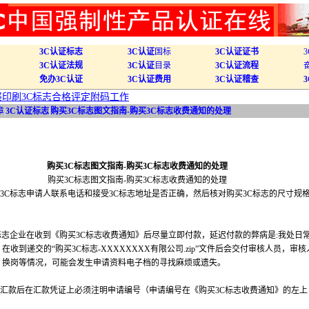
3C认证标志
3C认证
国标
3C认证证书
3C认证法规
3C认证
目录
3C认证流程
免办3C认证
3C认证费用
3C认证稽查
开展印刷3C标志合格评定附码工作
章
|
3C认证标志
|
购买3C标志图文指南-购买3C标志收费通知的处理
购买3C标志图文指南-购买3C标志收费通知的处理
购买3C标志图文指南-购买3C标志收费通知的处理
受3C标志申请人联系电话和接受3C标志地址是否正确，然后核对购买3C标志的尺寸规
C标志企业在收到《购买3C标志收费通知》后尽量立即付款，延迟付款的弊病是:我处日
在收到递交的“购买3C标志-XXXXXXXX有限公司.zip”文件后会交付审核人员，审核
、换岗等情况，可能会发生申请资料电子档的寻找麻烦或遗失。
在汇款后在汇款凭证上必须注明申请编号（申请编号在《购买3C标志收费通知》的左上