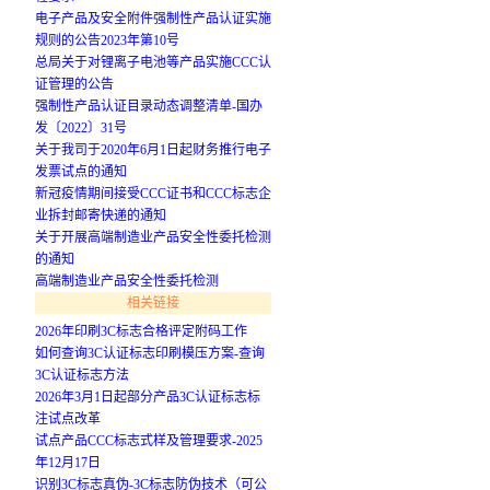
电子产品及安全附件强制性产品认证实施
规则的公告2023年第10号
总局关于对锂离子电池等产品实施CCC认
证管理的公告
强制性产品认证目录动态调整清单-国办
发〔2022〕31号
关于我司于2020年6月1日起财务推行电子
发票试点的通知
新冠疫情期间接受CCC证书和CCC标志企
业拆封邮寄快递的通知
关于开展高端制造业产品安全性委托检测
的通知
高端制造业产品安全性委托检测
相关链接
2026年印刷3C标志合格评定附码工作
如何查询3C认证标志印刷模压方案-查询
3C认证标志方法
2026年3月1日起部分产品3C认证标志标
注试点改革
试点产品CCC标志式样及管理要求-2025
年12月17日
识别3C标志真伪-3C标志防伪技术（可公