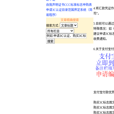
自我声明证书CCC标准标志申购表
4.将汇款凭证
申请3C认证目录范围界定系统（简
司”。
易程序）
文章精确搜索
5.目前可以
搜索方式:
特殊情况：如
建议申请3C
收费通知。
6.关于支付宝
支付宝付款优
购买3C标志图
购买3C标志图
购买3C标志图